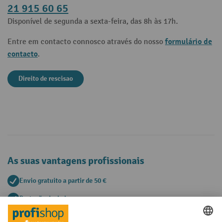
21 915 60 65
Disponível de segunda a sexta-feira, das 8h às 17h.
formulário de
Entre em contacto connosco através do nosso
contacto
.
Direito de rescisao
As suas vantagens profissionais
Envio gratuito a partir de 50 €
Proteção de dados segura
Aconselhamento pessoal de compra