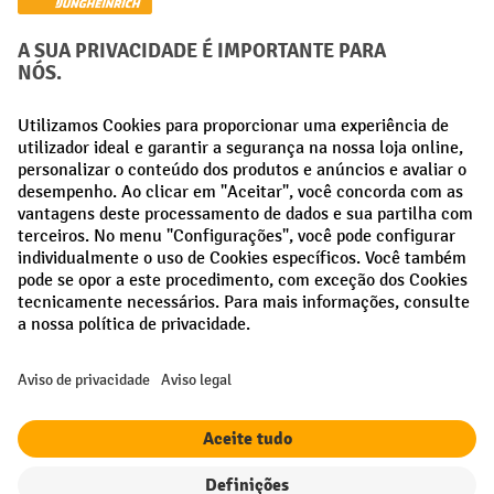
Métodos de pagamento
Creditcard (Master)
Creditcard (Visa)
Pré-pagamento
Redes sociais
Facebook
LinkedIn
Instagram
Termos e condições gerais
Aviso Legal
Proteção de dados
Definições de privacidade
Todos os preços excl. IVA mais
custos de envio
e possíveis taxas de
entrega, se não indicado o contrário.