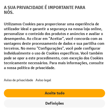
Creditcard (Master)
Creditcard (Visa)
Pré-pagamento
Redes sociais
Facebook
LinkedIn
Instagram
Termos e condições gerais
Aviso Legal
Proteção de dados
Definições de privacidade
Todos os preços excl. IVA mais
custos de envio
e possíveis taxas de
entrega, se não indicado o contrário.
¹ O desconto é válido enquanto durarem os stocks. O desconto não se
aplica a preços especiais. Não é possível combinar com outros
descontos percentuais ou vouchers.