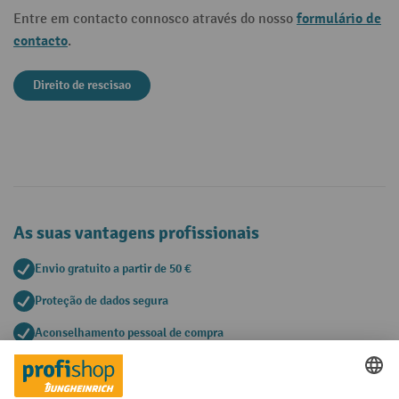
formulário de
Entre em contacto connosco através do nosso
contacto
.
Direito de rescisao
As suas vantagens profissionais
Envio gratuito a partir de 50 €
Proteção de dados segura
Aconselhamento pessoal de compra
Métodos de pagamento