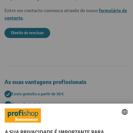
formulário de
Entre em contacto connosco através do nosso
contacto
.
Direito de rescisao
As suas vantagens profissionais
Envio gratuito a partir de 50 €
Proteção de dados segura
Aconselhamento pessoal de compra