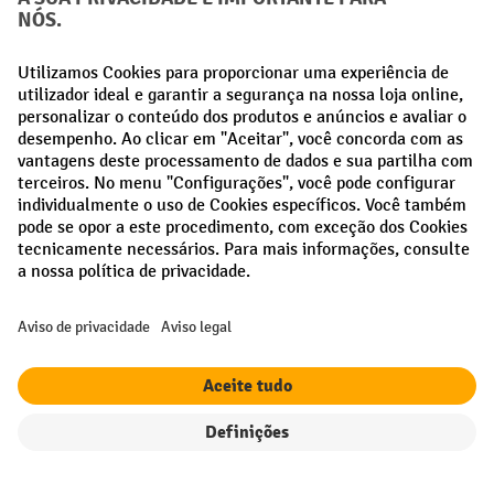
Métodos de pagamento
Creditcard (Master)
Creditcard (Visa)
Pré-pagamento
Redes sociais
Facebook
LinkedIn
Instagram
Termos e condições gerais
Aviso Legal
Proteção de dados
Definições de privacidade
Todos os preços excl. IVA mais
custos de envio
e possíveis taxas de
entrega, se não indicado o contrário.
Filtro
Ordenação
¹ O desconto é válido enquanto durarem os stocks. O desconto não se
aplica a preços especiais. Não é possível combinar com outros
descontos percentuais ou vouchers.