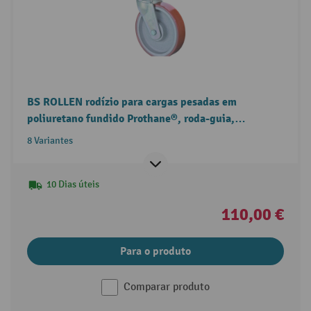
BS ROLLEN rodízio para cargas pesadas em
poliuretano fundido Prothane®, roda-guia,
rolamentos de esferas, placa, jante fundida
8 Variantes
10 Dias úteis
110,00 €
Para o produto
Comparar produto