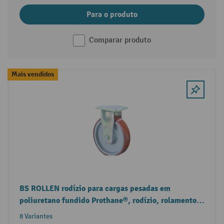
Para o produto
Comparar produto
Mais vendidos
BS ROLLEN rodízio para cargas pesadas em
poliuretano fundido Prothane®, rodízio, rolamentos
de esferas, placa, jante fundida
8 Variantes