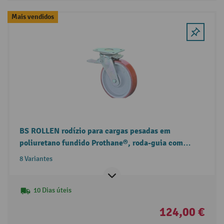
Mais vendidos
BS ROLLEN rodízio para cargas pesadas em
poliuretano fundido Prothane®, roda-guia com
travão de roda/travão total, rolamentos de esferas,
8 Variantes
placa, jante fundida
10 Dias úteis
124,00 €