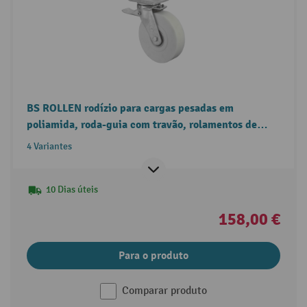
BS ROLLEN rodízio para cargas pesadas em
poliamida, roda-guia com travão, rolamentos de
esferas, placa
4 Variantes
10 Dias úteis
158,00 €
Para o produto
Comparar produto