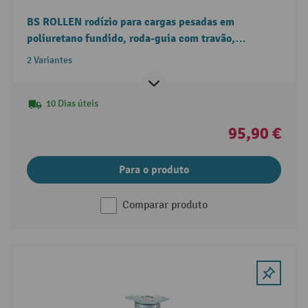
BS ROLLEN rodízio para cargas pesadas em
poliuretano fundido, roda-guia com travão,
rolamentos de esferas, placa
2 Variantes
10 Dias úteis
95,90 €
Para o produto
Comparar produto