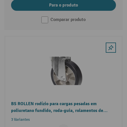
Para o produto
Comparar produto
BS ROLLEN rodízio para cargas pesadas em
poliuretano fundido, roda-guia, rolamentos de
esferas, placa
3 Variantes