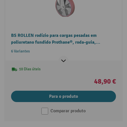
BS ROLLEN rodízio para cargas pesadas em
poliuretano fundido Prothane®, roda-guia,
rolamentos de esferas, placa
6 Variantes
10 Dias úteis
48,90 €
Para o produto
Comparar produto