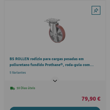
BS ROLLEN rodízio para cargas pesadas em
poliuretano fundido Prothane®, roda-guia com
travão, rolamentos de esferas, placa
5 Variantes
10 Dias úteis
79,90 €