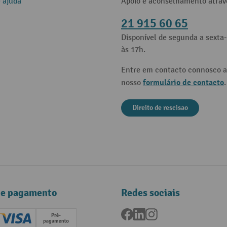
e ajuda
Apoio e aconselhamento atrav
21 915 60 65
Disponível de segunda a sexta-
às 17h.
Entre em contacto connosco a
formulário de contacto
nosso
.
Direito de rescisao
de pagamento
Redes sociais
Facebook
LinkedIn
Instagram
ard (Master)
Creditcard (Visa)
Pré-pagamento