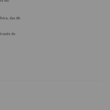
és do:
feira, das 8h
través do