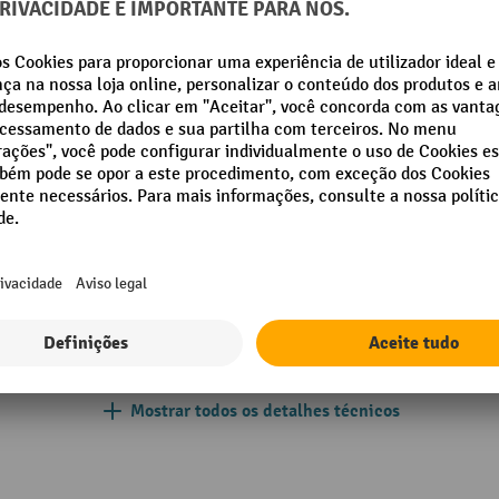
mm
Material da camada de rolam
g
Material da jante
mm
Medida das placas, comprim
Medida das placas, largura
mm
Raio de trabalho
m
Rolamentos dos rolos
s guia com dispositivos de
io total
Mostrar todos os detalhes técnicos