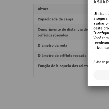
Altura
178 
Capacidade de carga
225 k
Comprimento de distância dos
105 
orifícios roscados
Diâmetro da roda
125 
Diâmetro do orifício roscado
11 m
Função de bloqueio dos roletes
Rolete
bloque