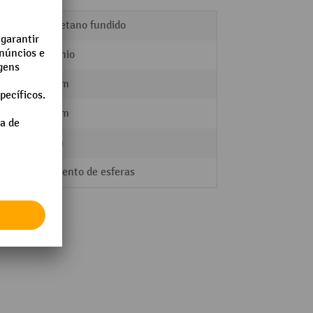
ento
Poliuretano fundido
Alumínio
ento
138 mm
110 mm
46 mm
Rolamento de esferas