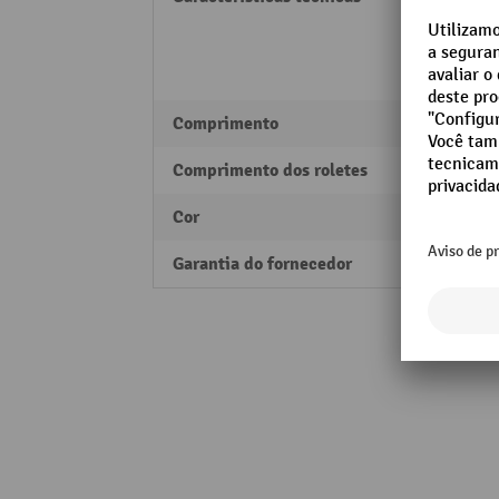
C
C
r
Comprimento
3000 
Comprimento dos roletes
3000 
Cor
preto
Garantia do fornecedor
1