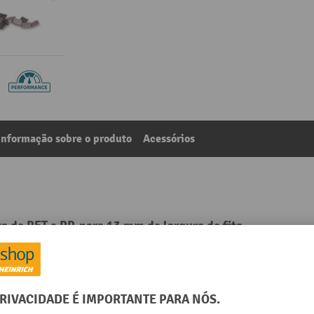
Informação sobre o produto
Acessórios
a de PET e PP, para 13 mm de largura de fita
0
Da categoria:
Kits de cintagem
opileno (PP)
Largura
úcleo: 406
Largura da fita