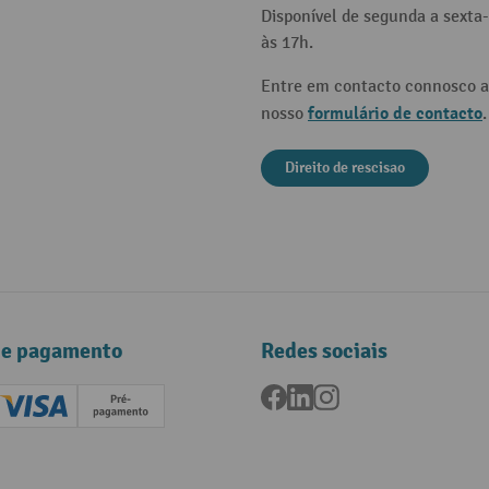
Disponível de segunda a sexta-
às 17h.
Entre em contacto connosco a
formulário de contacto
nosso
.
Direito de rescisao
de pagamento
Redes sociais
Facebook
LinkedIn
Instagram
ard (Master)
Creditcard (Visa)
Pré-pagamento