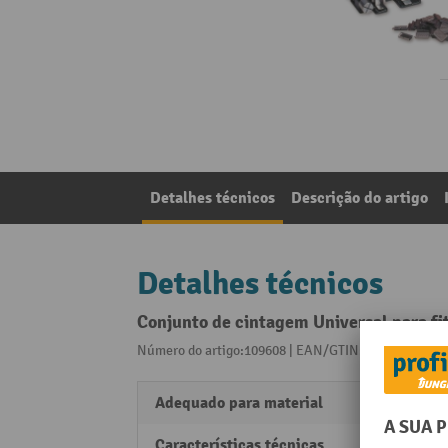
Detalhes técnicos
Descrição do artigo
Detalhes técnicos
Conjunto de cintagem Universal para fit
Número do artigo:109608 | EAN/GTIN:403019817520
Adequado para material
Polipr
Características técnicas
N