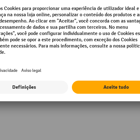
arga de rutura: 1650 N
Marca
araterísticas: ondulada/em
elevo
Modelo do dispositivo de ci
m
Peso próprio do equipamento
m
Resistência
Mostrar todos os detalhes técnicos