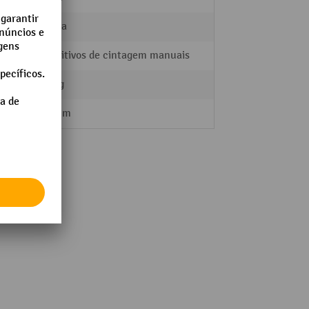
bawepa
ntagem
Dispositivos de cintagem manuais
33,5 kg
0,60 mm