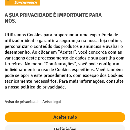
Métodos de pagamento
Creditcard (Master)
Creditcard (Visa)
Pré-pagamento
Redes sociais
Facebook
LinkedIn
Instagram
Termos e condições gerais
Aviso Legal
Proteção de dados
Definições de privacidade
Todos os preços excl. IVA mais
custos de envio
e possíveis taxas de
entrega, se não indicado o contrário.
¹ O desconto é válido enquanto durarem os stocks. O desconto não se
aplica a preços especiais. Não é possível combinar com outros