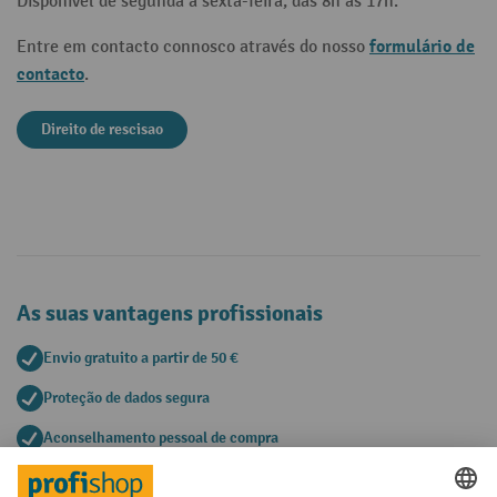
Disponível de segunda a sexta-feira, das 8h às 17h.
formulário de
Entre em contacto connosco através do nosso
contacto
.
Direito de rescisao
As suas vantagens profissionais
Envio gratuito a partir de 50 €
Proteção de dados segura
Aconselhamento pessoal de compra