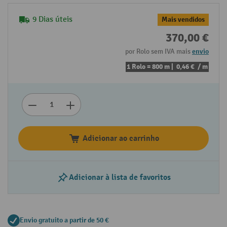
9 Dias úteis
Mais vendidos
370,00 €
por Rolo sem IVA mais
envio
1 Rolo = 800 m |
0,46 €
/ m
Adicionar ao carrinho
Adicionar à lista de favoritos
Envio gratuito a partir de 50 €