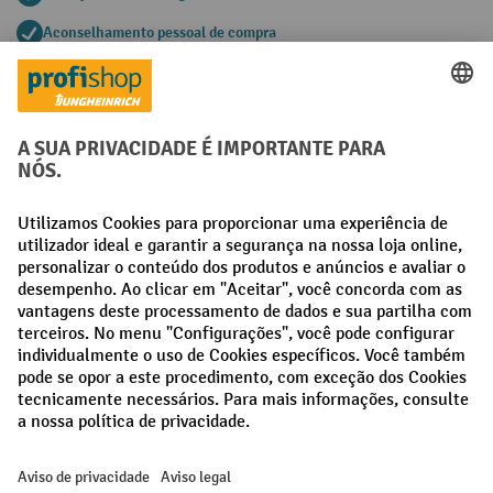
Aconselhamento pessoal de compra
Métodos de pagamento
Creditcard (Master)
Creditcard (Visa)
Pré-pagamento
Redes sociais
Facebook
LinkedIn
Instagram
Termos e condições gerais
Aviso Legal
Proteção de dados
Definições de privacidade
Todos os preços excl. IVA mais
custos de envio
e possíveis taxas de