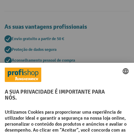
As suas vantagens profissionais
Envio gratuito a partir de 50 €
Proteção de dados segura
Aconselhamento pessoal de compra
Métodos de pagamento
Creditcard (Master)
Creditcard (Visa)
Pré-pagamento
Redes sociais
Facebook
LinkedIn
Instagram