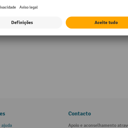
bock®
es
Contacto
e ajuda
Apoio e aconselhamento atrav