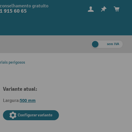
conselhamento gratuito
1 915 60 65
sem IVA
riais perigosos
Variante atual:
500 mm
Largura:
Configurar variante