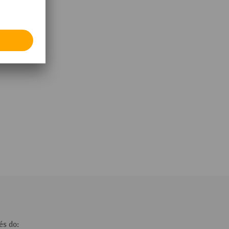
és do: