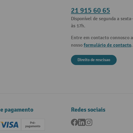
21 915 60 65
Disponível de segunda a sexta-
às 17h.
Entre em contacto connosco a
formulário de contacto
nosso
.
Direito de rescisao
de pagamento
Redes sociais
Facebook
LinkedIn
Instagram
ard (Master)
Creditcard (Visa)
Pré-pagamento