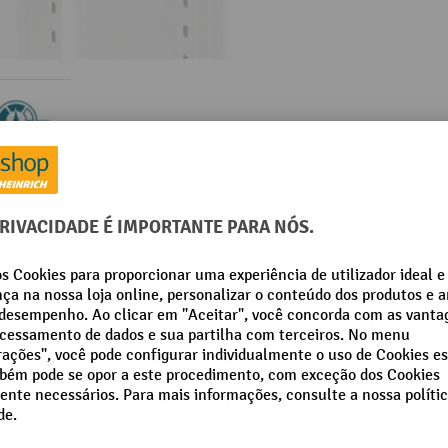
Informação sobre o produto
rodutos químicos e armário para substâncias perigosas, 
2
Da categoria:
Acessórios para armários de materiais perigosos
mm
Segmento