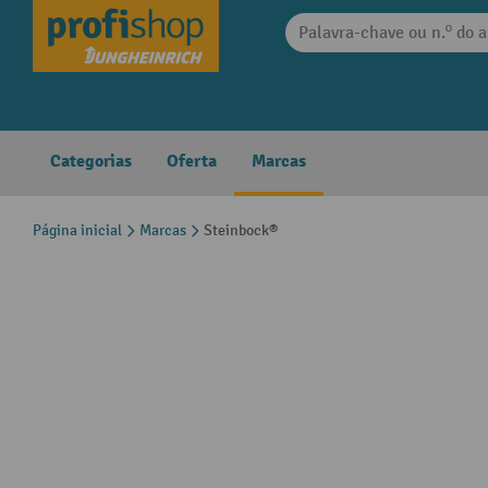
 pesquisa
Saltar para a navegação principal
Categorias
Oferta
Marcas
Página inicial
Marcas
Steinbock®