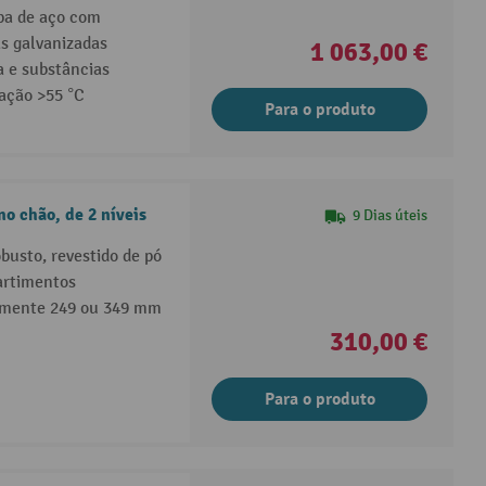
pa de aço com
s galvanizadas
1 063,00 €
a e substâncias
ação >55 °C
Para o produto
no chão, de 2 níveis
9 Dias úteis
busto, revestido de pó
artimentos
lmente 249 ou 349 mm
310,00 €
Para o produto