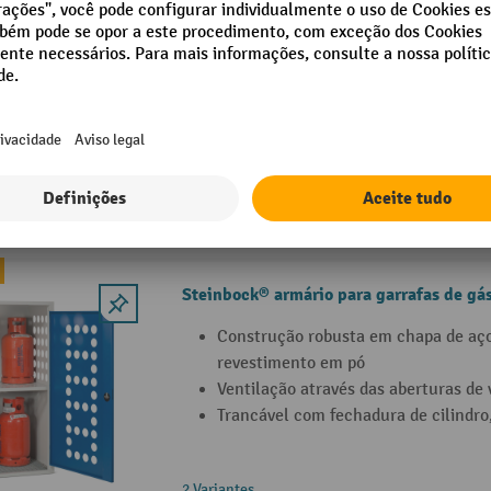
Steinbock® torno de bancada fixo, em f
largura de mordentes de 150 mm
Torno de bancada fabricado em ferro
Garante uma fixação fiável
Com prática superfície de bigorna
Steinbock® armário para garrafas de gá
Construção robusta em chapa de aç
revestimento em pó
Ventilação através das aberturas de 
Trancável com fechadura de cilindro,
2 Variantes