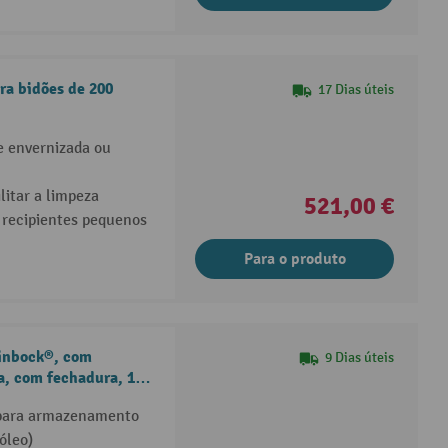
ra bidões de 200
17 Dias úteis
e envernizada ou
litar a limpeza
521,00 €
e recipientes pequenos
Para o produto
einbock®, com
9 Dias úteis
ra, com fechadura, 1
 para armazenamento
óleo)