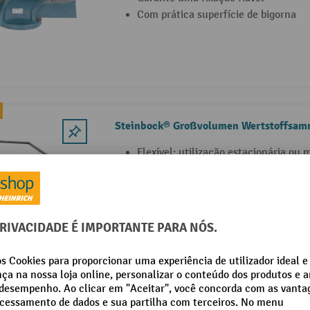
Com prática superfície de bigorna
Steinbock® Großvolumen Wertstoffsam
Flexível: utilização estacionária ou 
O conjunto de rodas inclui 2 rodas-g
travão, inclusive material para apar
Armação em tubo quadrado de encai
com revestimento a pó