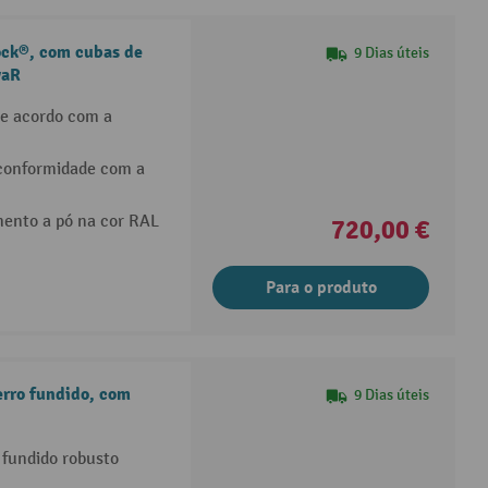
ock®, com cubas de
9 Dias úteis
waR
de acordo com a
onformidade com a
ento a pó na cor RAL
720,00 €
Para o produto
erro fundido, com
9 Dias úteis
 fundido robusto