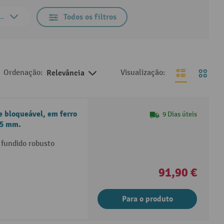
de tamanho
Todos os filtros
Ordenação:
Relevância
Visualização:
e bloqueável, em ferro
9 Dias úteis
25 mm.
 fundido robusto
91,90 €
Para o produto