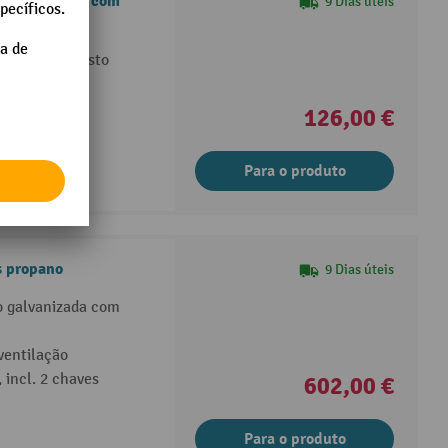
erro fundido, com
9 Dias úteis
 fundido robusto
126,00 €
Para o produto
s propano
9 Dias úteis
o galvanizada com
ventilação
 incl. 2 chaves
602,00 €
Para o produto