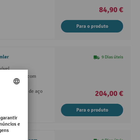
84,90 €
Para o produto
mler
9 Dias úteis
móvel
uia e 2 rodas com
afusar
xe, em chapa de aço
204,00 €
Para o produto