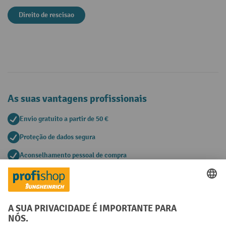
Direito de rescisao
As suas vantagens profissionais
Envio gratuito a partir de 50 €
Proteção de dados segura
Aconselhamento pessoal de compra
Métodos de pagamento
Creditcard (Master)
Creditcard (Visa)
Pré-pagamento