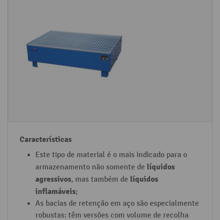
a
a
t
r
e
a
ri
c
al
t
d
e
a
r
s
í
b
s
a
t
ci
i
a
c
Este tipo de material é o mais indicado para o
s
a
líquidos
armazenamento não somente de
d
s
agressivos
líquidos
, mas também de
e
inflamáveis
;
r
As bacias de retenção em aço são especialmente
e
robustas: têm versões com volume de recolha