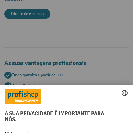
Direito de rescisao
As suas vantagens profissionais
Envio gratuito a partir de 50 €
Proteção de dados segura
Aconselhamento pessoal de compra
Métodos de pagamento
Creditcard (Master)
Creditcard (Visa)
Pré-pagamento