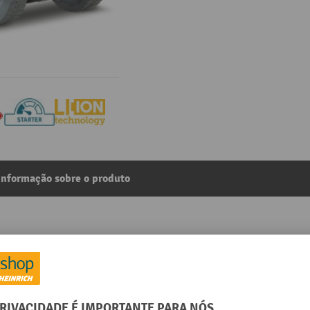
Informação sobre o produto
incl. acoplamento para perfis quadrados, ajustável meca
3
Da categoria:
Rebocadores elétricos