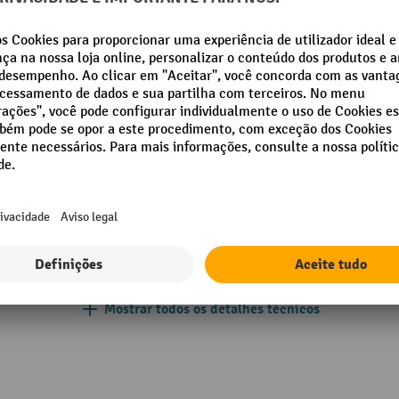
m
Nível sonoro de acordo com a
norma EN 12 053 (ouvido do
 mm
condutor)
Número de baterias
per unit
Peso da bateria
kg
Peso próprio do equipamento
Peso próprio incluindo bateri
Potência do motor de tração
Mostrar todos os detalhes técnicos