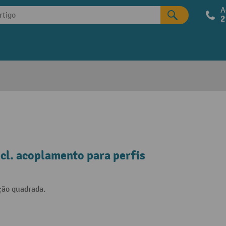
A
2
cl. acoplamento para perfis
ção quadrada.