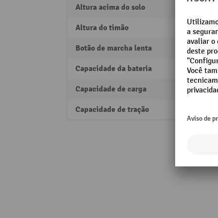
Altura acima do solo
35 m
Altura do timão
1150
Botão de marcha lenta
sim
Capacidade da bateria
36 Ah/
Capacidade de carga
1000 
Capacidade de tração
200 N