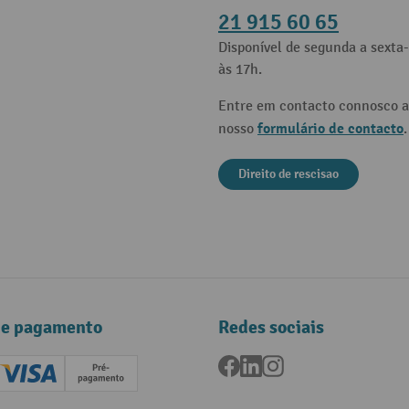
21 915 60 65
Disponível de segunda a sexta-
às 17h.
Entre em contacto connosco a
formulário de contacto
nosso
.
Direito de rescisao
de pagamento
Redes sociais
Facebook
LinkedIn
Instagram
ard (Master)
Creditcard (Visa)
Pré-pagamento