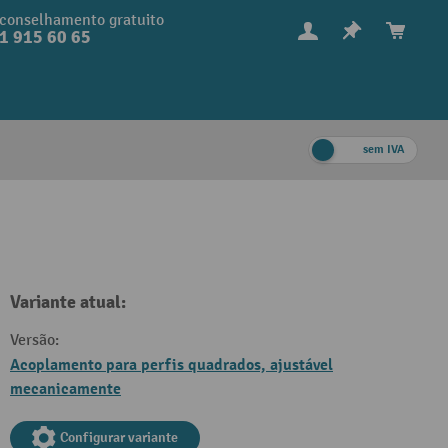
conselhamento gratuito
1 915 60 65
sem IVA
Variante atual:
Versão:
Acoplamento para perfis quadrados, ajustável
mecanicamente
Configurar variante