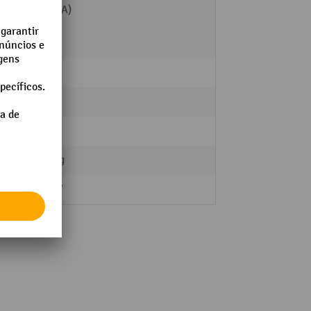
70 dB(A)
1
7.5 kg
67 kg
a
74.5 kg
0.4 kW