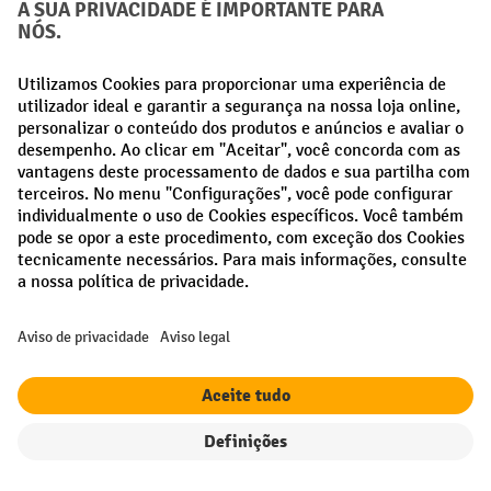
Contacto
Apoio e aconselhamento através do:
21 915 60 65
Disponível de segunda a sexta-feira, das 8h às 17h.
formulário de
Entre em contacto connosco através do nosso
contacto
.
Direito de rescisao
Filtro
Ordenação
As suas vantagens profissionais