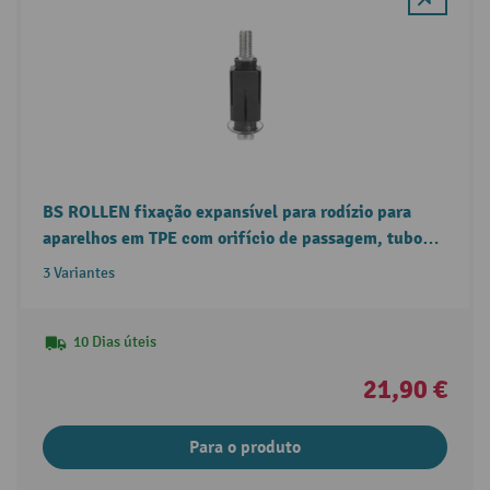
BS ROLLEN fixação expansível para rodízio para
aparelhos em TPE com orifício de passagem, tubo
quadrado
3 Variantes
10 Dias úteis
21,90 €
Para o produto