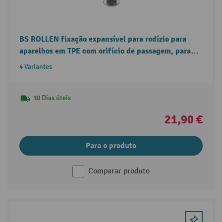
BS ROLLEN fixação expansível para rodízio para
aparelhos em TPE com orifício de passagem, para
tubo redondo
4 Variantes
10 Dias úteis
21,90 €
Para o produto
Comparar produto