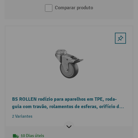
Comparar produto
BS ROLLEN rodízio para aparelhos em TPE, roda-
guia com travão, rolamentos de esferas, orifício de
passagem
2 Variantes
10 Dias úteis