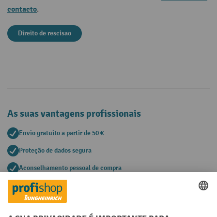
contacto
.
Direito de rescisao
As suas vantagens profissionais
Envio gratuito a partir de 50 €
Proteção de dados segura
Aconselhamento pessoal de compra
Métodos de pagamento