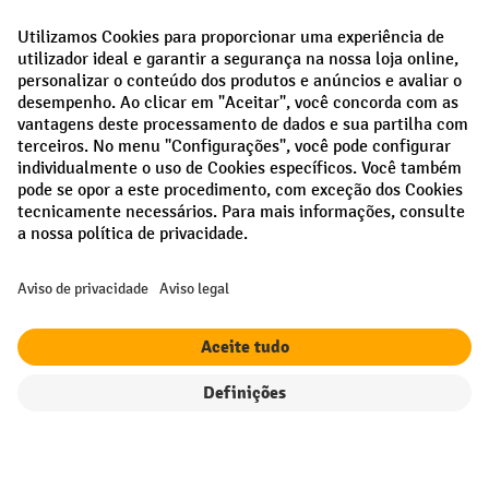
Creditcard (Master)
Creditcard (Visa)
Pré-pagamento
Redes sociais
Facebook
LinkedIn
Instagram
Termos e condições gerais
Aviso Legal
Proteção de dados
Definições de privacidade
Todos os preços excl. IVA mais
custos de envio
e possíveis taxas de
entrega, se não indicado o contrário.
Filtro
Ordenação
¹ O desconto é válido enquanto durarem os stocks. O desconto não se
aplica a preços especiais. Não é possível combinar com outros
descontos percentuais ou vouchers.