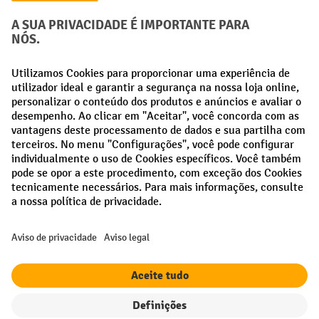
Creditcard (Master)
Creditcard (Visa)
Pré-pagamento
Redes sociais
Facebook
LinkedIn
Instagram
Termos e condições gerais
Aviso Legal
Proteção de dados
Definições de privacidade
Todos os preços excl. IVA mais
custos de envio
e possíveis taxas de
entrega, se não indicado o contrário.
¹ O desconto é válido enquanto durarem os stocks. O desconto não se
aplica a preços especiais. Não é possível combinar com outros
descontos percentuais ou vouchers.