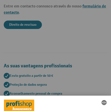
formulário de
Entre em contacto connosco através do nosso
contacto
.
Direito de rescisao
As suas vantagens profissionais
Envio gratuito a partir de 50 €
Proteção de dados segura
Aconselhamento pessoal de compra
Métodos de pagamento