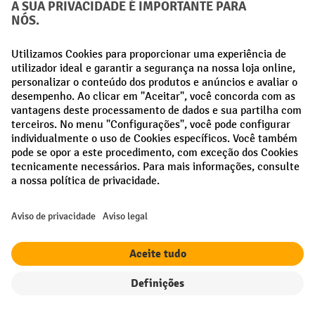
Apoio e aconselhamento através do:
21 915 60 65
Disponível de segunda a sexta-feira, das 8h às 17h.
formulário de
Entre em contacto connosco através do nosso
contacto
.
Direito de rescisao
As suas vantagens profissionais
Envio gratuito a partir de 50 €
Filtro
Ordenação
Proteção de dados segura