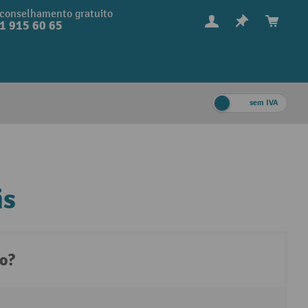
conselhamento gratuito
1 915 60 65
sem IVA
is
to?