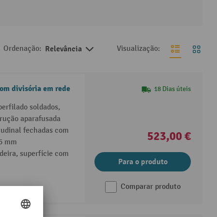
Ordenação:
Relevância
Visualização:
om divisória em rede
18 Dias úteis
erfilado soldados,
trução aparafusada
tudinal fechadas com
523,00 €
 5 mm
deira, superfície com
Para o produto
Comparar produto