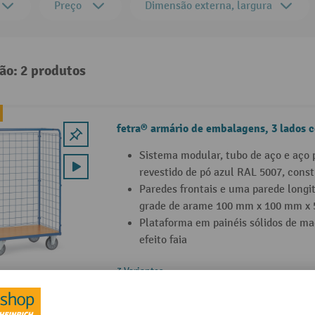
Preço
Dimensão externa, largura
ão: 2 produtos
fetra® armário de embalagens, 3 lados c
Sistema modular, tubo de aço e aço p
revestido de pó azul RAL 5007, cons
Paredes frontais e uma parede longi
grade de arame 100 mm x 100 mm x
Plataforma em painéis sólidos de ma
efeito faia
3 Variantes