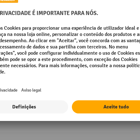
fetra® armário de embalagens, com 3 pa
Estrutura de aço tubular soldado co
Capacidade de carga: 600 kg
Pneus TPE: sem marcas, amigos do pi
2 Variantes