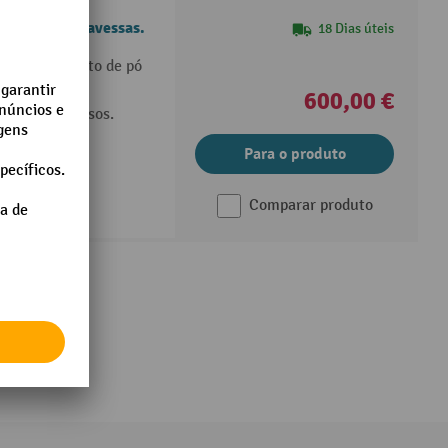
redes com travessas.
18 Dias úteis
m revestimento de pó
600,00 €
so e silenciosos.
Para o produto
Comparar produto