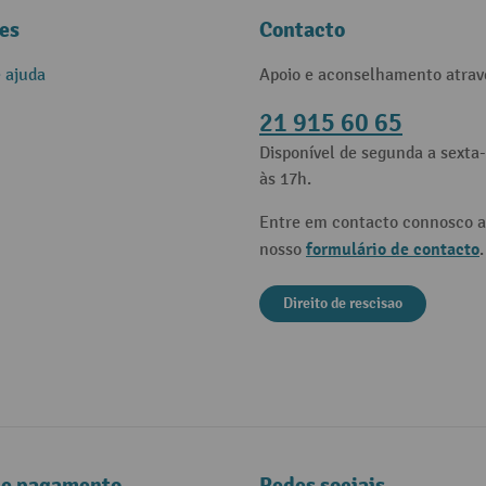
es
Contacto
e ajuda
Apoio e aconselhamento atrav
21 915 60 65
Disponível de segunda a sexta-
às 17h.
Entre em contacto connosco a
formulário de contacto
nosso
.
Direito de rescisao
de pagamento
Redes sociais