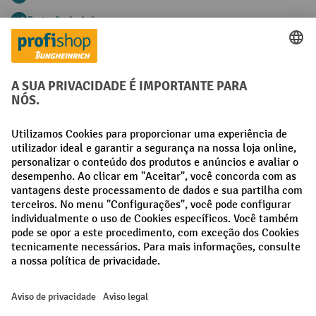
Proteção de dados segura
Aconselhamento pessoal de compra
Métodos de pagamento
Creditcard (Master)
Creditcard (Visa)
Pré-pagamento
Redes sociais
Facebook
LinkedIn
Instagram
Termos e condições gerais
Aviso Legal
Proteção de dados
Definições de privacidade