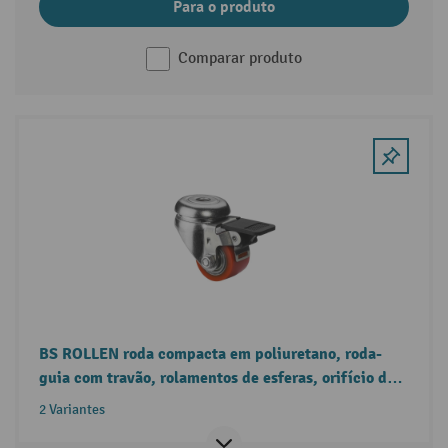
Para o produto
Comparar produto
BS ROLLEN roda compacta em poliuretano, roda-
guia com travão, rolamentos de esferas, orifício de
passagem
2 Variantes