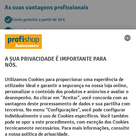
As suas vantagens profissionais
Envio gratuito a partir de 50 €
Proteção de dados segura
Aconselhamento pessoal de compra
Métodos de pagamento
Creditcard (Master)
Creditcard (Visa)
Pré-pagamento
Redes sociais
Facebook
LinkedIn
Instagram