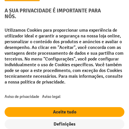
Métodos de pagamento
Creditcard (Master)
Creditcard (Visa)
Pré-pagamento
Redes sociais
Facebook
LinkedIn
Instagram
Termos e condições gerais
Aviso Legal
Proteção de dados
Definições de privacidade
Todos os preços excl. IVA mais
custos de envio
e possíveis taxas de
entrega, se não indicado o contrário.
Filtro
Ordenação
¹ O desconto é válido enquanto durarem os stocks. O desconto não se