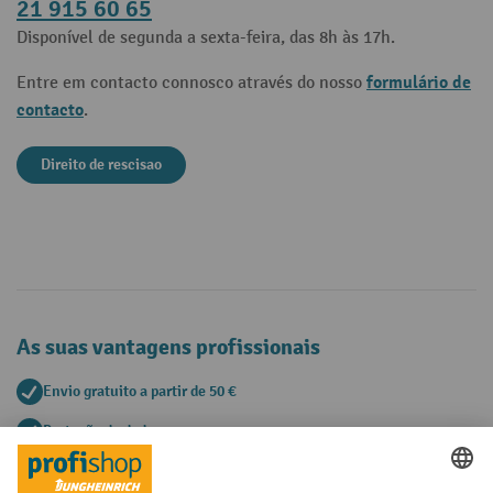
21 915 60 65
Disponível de segunda a sexta-feira, das 8h às 17h.
formulário de
Entre em contacto connosco através do nosso
contacto
.
Direito de rescisao
As suas vantagens profissionais
Envio gratuito a partir de 50 €
Proteção de dados segura
Aconselhamento pessoal de compra