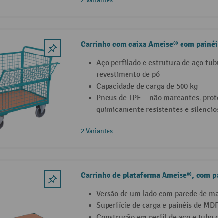
2 Variantes
Carrinho com caixa Ameise® com painéi
Aço perfilado e estrutura de aço tu
revestimento de pó
Capacidade de carga de 500 kg
Pneus de TPE – não marcantes, prote
quimicamente resistentes e silencio
2 Variantes
Carrinho de plataforma Ameise®, com pa
Versão de um lado com parede de ma
Superfície de carga e painéis de MDF
Construção em perfil de aço e tubo 