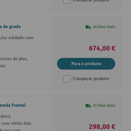
Comparar produto
s de grade
16 Dias úteis
bular soldado com
674,00 €
tores do piso,
Para o produto
sos
Comparar produto
rede frontal
15 Dias úteis
deira
 com efeito faia
298,00 €
de aço com