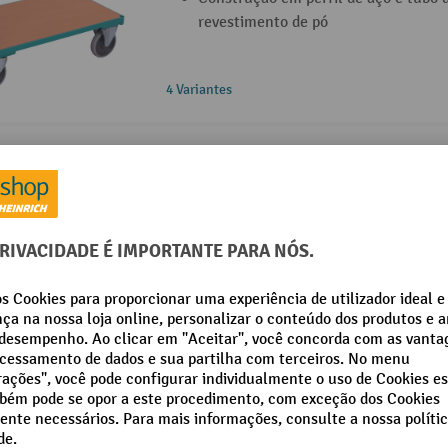
revestimento de pó
4 Variantes
Carrinho de plataforma Ameise®, 3 lado
grade
Superfície de carregamento traseir
capacidade de carga de 500 kg
Construção em perfil de aço e tubo 
revestimento de pó
Pneus em TPE com rolamentos de es
contra enrolamento de fios
2 Variantes