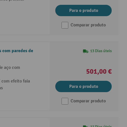
Para o produto
Comparar produto
s com paredes de
13 Dias úteis
de aço com
501,00 €
 com efeito faia
Para o produto
as
Comparar produto
27 Dias úteis