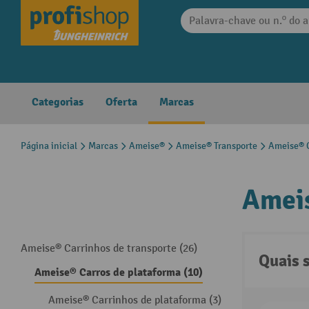
 pesquisa
Saltar para a navegação principal
Categorias
Oferta
Marcas
Página inicial
Marcas
Ameise®
Ameise® Transporte
Ameise® C
Ameis
Ameise® Carrinhos de transporte (26)
Quais 
Ameise® Carros de plataforma (10)
Ameise® Carrinhos de plataforma (3)