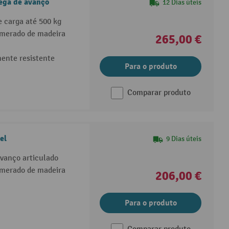
ega de avanço
12 Dias úteis
 carga até 500 kg
omerado de madeira
265,00 €
ente resistente
Para o produto
Comparar produto
el
9 Dias úteis
avanço articulado
omerado de madeira
206,00 €
Para o produto