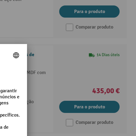
Para o produto
Comparar produto
s com painéis de
14 Dias úteis
a em placa de MDF com
de aço com
435,00 €
feras e proteção
Para o produto
Comparar produto