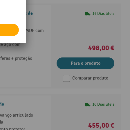
s com painéis de
14 Dias úteis
a em placa de MDF com
de aço com
498,00 €
feras e proteção
Para o produto
Comparar produto
io
16 Dias úteis
avanço articulado
da
455,00 €
ento protetor