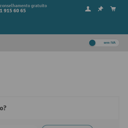
conselhamento gratuito
1 915 60 65
sem IVA
to?