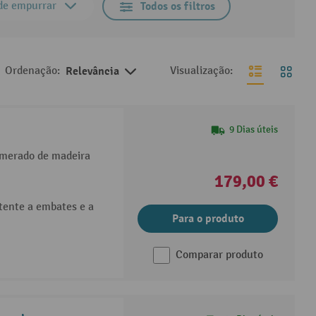
 de empurrar
Todos os filtros
Ordenação:
Relevância
Visualização:
9 Dias úteis
omerado de madeira
179,00 €
tente a embates e a
Para o produto
Comparar produto