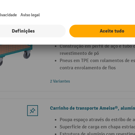
Carrinho de plataforma Ameise®, 4 lado
grade
Superfície de carregamento traseir
capacidade de carga de 500 kg
Construção em perfil de aço e tubo 
revestimento de pó
Pneus em TPE com rolamentos de es
contra enrolamento de fios
2 Variantes
Carrinho de transporte Ameise®, alumín
Poupa espaço através do estribo de 
Superfície de carga em chapa estria
Estrutura de alumínio com revestim