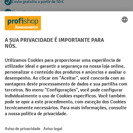
Envio gratuito a partir de 50 €
Proteção de dados segura
Aconselhamento pessoal de compra
Métodos de pagamento
Creditcard (Master)
Creditcard (Visa)
Pré-pagamento
Redes sociais
Facebook
LinkedIn
Instagram
Termos e condições gerais
Aviso Legal
Proteção de dados
Definições de privacidade