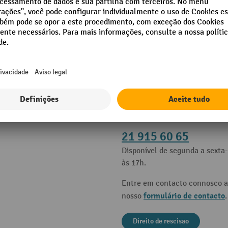
es
Contacto
e ajuda
Apoio e aconselhamento atrav
21 915 60 65
Disponível de segunda a sexta-
às 17h.
Entre em contacto connosco a
formulário de contacto
nosso
.
Direito de rescisao