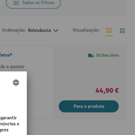
Todos os filtros
Ordenação:
Relevância
Visualização:
fetra®
18 Dias úteis
ado a quente
44,90 €
Para o produto