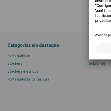
Categorias em destaque
Informaçõ
Porta-paletes
Assistência 
Stackers
Sobre nós
Stackers elétricos
Porta-paletes de tesoura