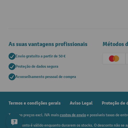
As suas vantagens profissionais
Métodos 
Envio gratuito a partir de 50 €
Creditc
Proteção de dados segura
Aconselhamento pessoal de compra
Termos e condições gerais
Aviso Legal
Proteção de 
Todos os preços excl. IVA mais
custos de envio
e possíveis taxas de entr
¹ O desconto é válido enquanto durarem os stocks. O desconto não se a