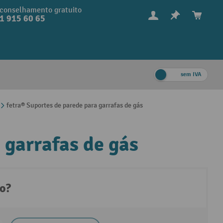
conselhamento gratuito
1 915 60 65
sem IVA
fetra® Suportes de parede para garrafas de gás
 garrafas de gás
to?