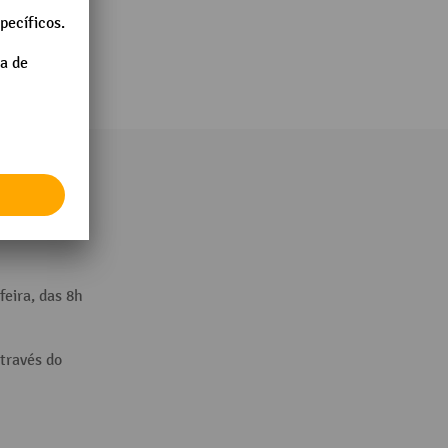
és do:
feira, das 8h
través do