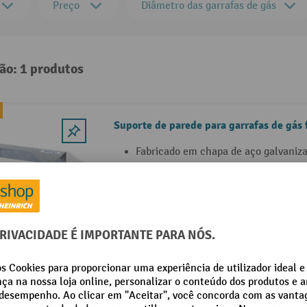
Preço
Diâmetro das garrafas de gás
ão: 1 produtos
Suporte de parede para garrafas de gás 
Fabricado em chapa de aço galvaniz
Com fixação de corrente
Com orifícios para fixação
9 Variantes