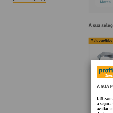
Marca
A sua seleç
Mais vendidos