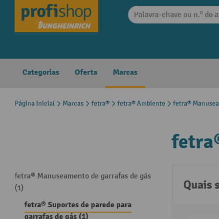
 pesquisa
Saltar para a navegação principal
Categorias
Oferta
Marcas
Página inicial
Marcas
fetra®
fetra® Ambiente
fetra® Manusea
fetra
fetra® Manuseamento de garrafas de gás
Quais 
(1)
fetra® Suportes de parede para
garrafas de gás (1)