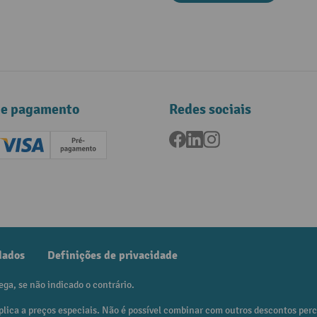
de pagamento
Redes sociais
Facebook
LinkedIn
Instagram
ard (Master)
Creditcard (Visa)
Pré-pagamento
dados
Definições de privacidade
ega, se não indicado o contrário.
plica a preços especiais. Não é possível combinar com outros descontos per