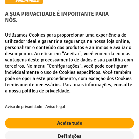
Métodos de pagamento
Creditcard (Master)
Creditcard (Visa)
Pré-pagamento
Redes sociais
Facebook
LinkedIn
Instagram
Termos e condições gerais
Aviso Legal
Proteção de dados
Definições de privacidade
Todos os preços excl. IVA mais
custos de envio
e possíveis taxas de
entrega, se não indicado o contrário.