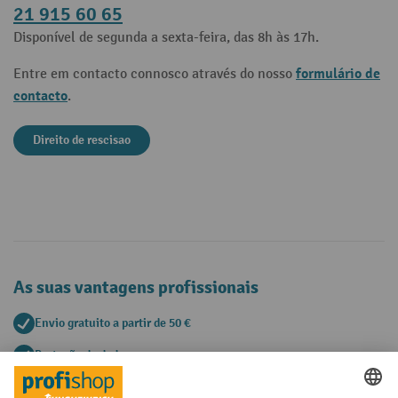
21 915 60 65
Disponível de segunda a sexta-feira, das 8h às 17h.
formulário de
Entre em contacto connosco através do nosso
contacto
.
Direito de rescisao
As suas vantagens profissionais
Envio gratuito a partir de 50 €
Proteção de dados segura
Aconselhamento pessoal de compra