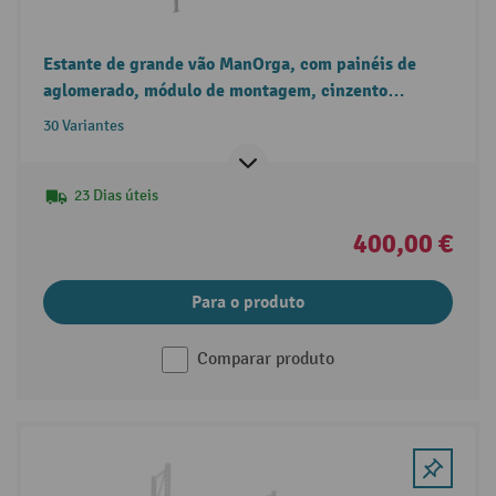
Estante de grande vão ManOrga, com painéis de
aglomerado, módulo de montagem, cinzento
grafite/cinzento-claro
30 Variantes
23 Dias úteis
400,00 €
Para o produto
Comparar produto