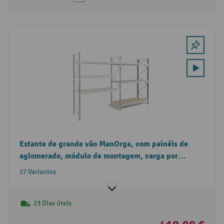
Estante de grande vão ManOrga, com painéis de
aglomerado, módulo de montagem, carga por
prateleira até 880 kg
27 Variantes
23 Dias úteis