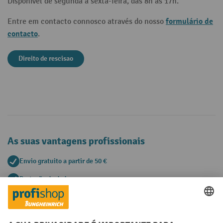
Disponível de segunda a sexta-feira, das 8h às 17h.
formulário de
Entre em contacto connosco através do nosso
contacto
.
Direito de rescisao
As suas vantagens profissionais
Envio gratuito a partir de 50 €
Proteção de dados segura
Aconselhamento pessoal de compra