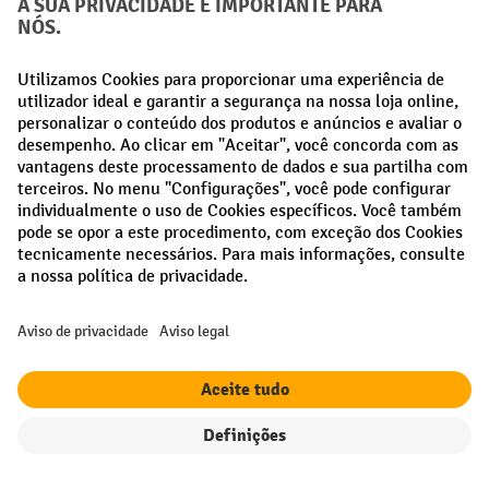
Métodos de pagamento
Creditcard (Master)
Creditcard (Visa)
Pré-pagamento
Redes sociais
Facebook
LinkedIn
Instagram
Termos e condições gerais
Aviso Legal
Proteção de dados
Definições de privacidade
Todos os preços excl. IVA mais
custos de envio
e possíveis taxas de
entrega, se não indicado o contrário.
Filtro
Ordenação
¹ O desconto é válido enquanto durarem os stocks. O desconto não se
aplica a preços especiais. Não é possível combinar com outros