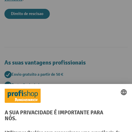
Direito de rescisao
As suas vantagens profissionais
Envio gratuito a partir de 50 €
Proteção de dados segura
Aconselhamento pessoal de compra
Métodos de pagamento
Creditcard (Master)
Creditcard (Visa)
Pré-pagamento