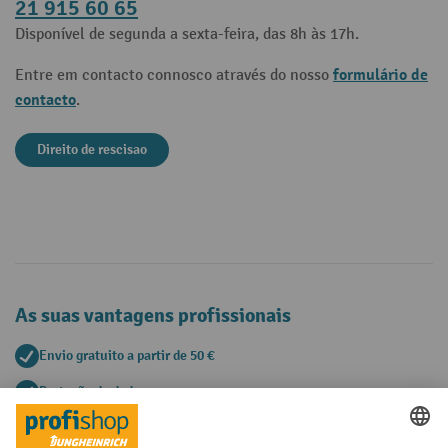
21 915 60 65
Disponível de segunda a sexta-feira, das 8h às 17h.
formulário de
Entre em contacto connosco através do nosso
contacto
.
Direito de rescisao
As suas vantagens profissionais
Envio gratuito a partir de 50 €
Proteção de dados segura
Aconselhamento pessoal de compra