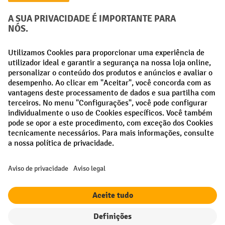
Métodos de pagamento
Creditcard (Master)
Creditcard (Visa)
Pré-pagamento
Redes sociais
Facebook
LinkedIn
Instagram
Termos e condições gerais
Aviso Legal
Proteção de dados
Definições de privacidade
Todos os preços excl. IVA mais
custos de envio
e possíveis taxas de
entrega, se não indicado o contrário.
Filtro
Ordenação
¹ O desconto é válido enquanto durarem os stocks. O desconto não se