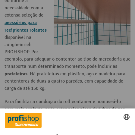
conforme a
necessidade com a
extensa seleção de
acessórios para
recipientes rolantes
disponível na
Jungheinrich
PROFISHOP. Por
exemplo, para adequar o contentor ao tipo de mercadoria que
transporta num determinado momento, pode incluir as
prateleiras
. Há prateleiras em plástico, aço e madeira para
contentores de duas a quatro paredes, com capacidade de
carga de até 150 kg.
Para facilitar a condução do roll container e manuseá-lo
alças de tubos de aço
com mais conforto, pode optar pelas
redondos
, que são encaixáveis em alguns modelos. Também
peças de
são especialmente úteis para o transporte as
acoplamento
, com as quais pode conectar facilmente um