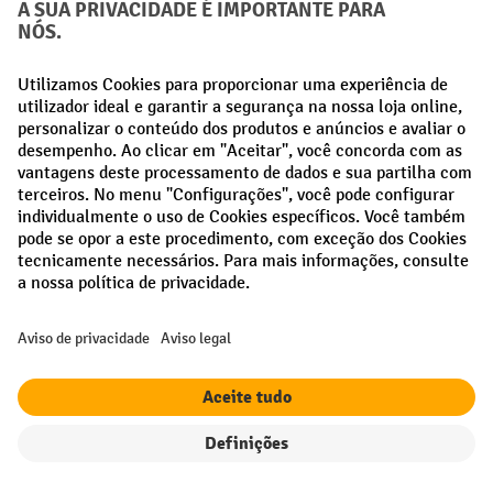
cintos tensores
roll container ao outro. Já os
têxteis ou de
borracha são os acessórios perfeitos para proteger a carga
contra deslizamentos e quedas. Estes têm ganchos nas
pontas e podem ser facilmente encaixados nos roll
containers de duas ou três paredes. Se utiliza o roll
container para transporte ou armazenamento de carga que
bolsa de cartões
necessita de classificação, uma
fixada na
parte externa dos contentores é indicada para proteger os
papéis que acompanham a carga.
6. Orientação técnica
Além de oferecermos equipamentos da mais alta qualidade,
também dispomos de um serviço especializado de orientação
ao cliente. Caso tenha dúvidas sobre os nossos roll
containers ou precise de ajuda para planear a compra, entre
Filtro
Ordenação
em contacto connosco através de um dos meios de contacto.