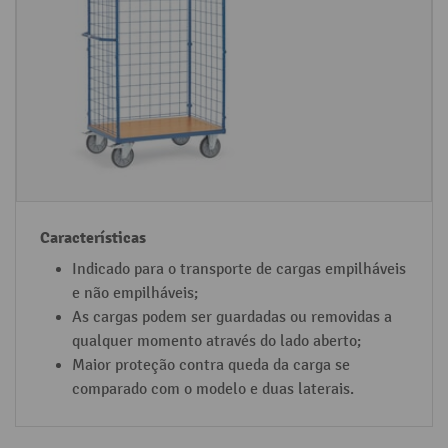
o
a
d
c
e
t
r
e
o
r
l
í
l
s
c
t
o
i
n
c
Indicado para o transporte de cargas empilháveis
t
a
e não empilháveis;
a
s
As cargas podem ser guardadas ou removidas a
i
qualquer momento através do lado aberto;
n
Maior proteção contra queda da carga se
comparado com o modelo e duas laterais.
e
r