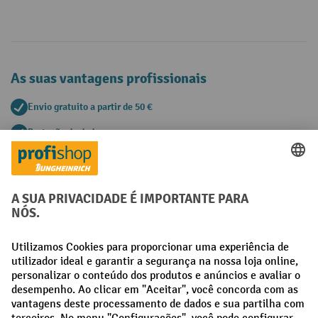
As suas vantagens profissionais
Envio gratuito a partir de 50 €
Proteção de dados segura
Aconselhamento pessoal de compra
Métodos de pagamento
Creditcard (Master)
Creditcard (Visa)
Pré-pagamento
Redes sociais
Facebook
LinkedIn
Instagram