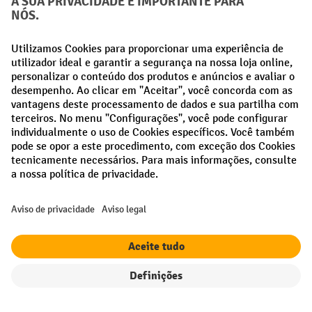
Métodos de pagamento
Creditcard (Master)
Creditcard (Visa)
Pré-pagamento
Redes sociais
Facebook
LinkedIn
Instagram
Termos e condições gerais
Aviso Legal
Proteção de dados
Definições de privacidade
Todos os preços excl. IVA mais
custos de envio
e possíveis taxas de
entrega, se não indicado o contrário.
Filtro
Ordenação
¹ O desconto é válido enquanto durarem os stocks. O desconto não se
aplica a preços especiais. Não é possível combinar com outros