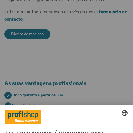
formulário de
Entre em contacto connosco através do nosso
contacto
.
Direito de rescisao
As suas vantagens profissionais
Envio gratuito a partir de 50 €
Proteção de dados segura
Aconselhamento pessoal de compra