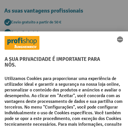
As suas vantagens profissionais
Envio gratuito a partir de 50 €
Proteção de dados segura
Aconselhamento pessoal de compra
Métodos de pagamento
Creditcard (Master)
Creditcard (Visa)
Pré-pagamento
Redes sociais
Facebook
LinkedIn
Instagram